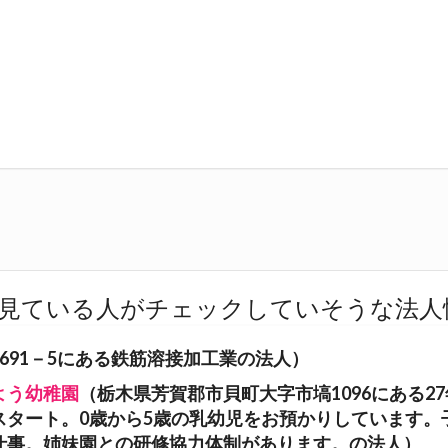
見ている人がチェックしていそうな法人
691－5にある鉄筋溶接加工業の法人）
よう幼稚園
（栃木県芳賀郡市貝町大字市塙1096にある27
スタート。0歳から5歳の乳幼児をお預かりしています。
仕事。姉妹園との研修協力体制があります。の法人）