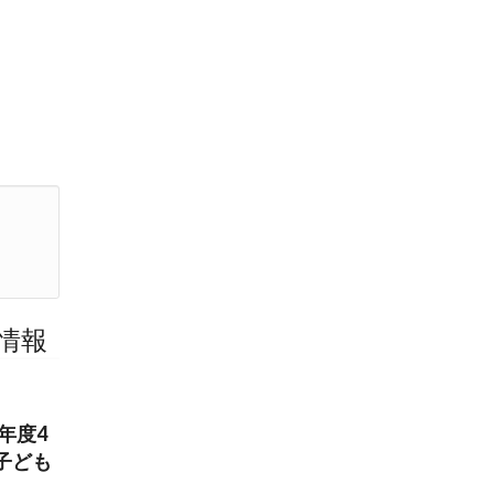
情報
年度4
子ども