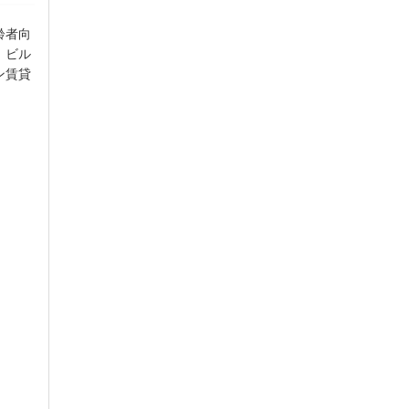
齢者向
、ビル
ン賃貸