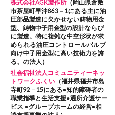
株式会社AGK製作所
（岡山県倉敷
市茶屋町早沖863－1にある主に油
圧部品製造に欠かせない鋳物用金
型、鋳物中子用金型の設計ならび
に製造。特に複雑な中空形状が求
められる油圧コントロールバルブ
向け中子用金型に高い技術力を誇
る。の法人）
社会福祉法人コミュニティーネッ
トワークふくい
（福井県福井市島
寺町92－15にある●知的障碍者の
職業指導と生活支援●通所介護サー
ビス ●グループホームの経営●相
談支援事業の法人）