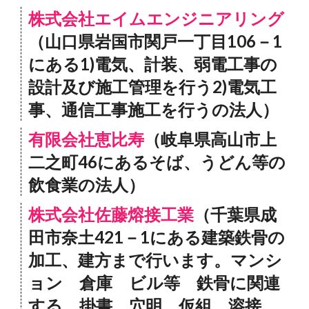
株式会社エイムエンジニアリング
（山口県岩国市関戸一丁目106－1
にある1)電気、計装、弱電工事の
設計及び施工管理を行う2)電気工
事、通信工事施工を行うの法人）
有限会社恵比寿
（岐阜県高山市上
二之町46にあるそば、うどん等の
飲食業の法人）
株式会社佐藤熔接工業
（千葉県成
田市奈土421－1にある建築鉄骨の
加工、建方まで行います。マンシ
ョン 倉庫 ビル等 鉄骨に関連
する 掛書 穴明 仮組 溶接