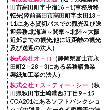
田市高田町字中宿16－1(事務所移
転先)陸前高田市高田町字太田13－
11にある貸切バスでの観光及び送
迎業務,北海道～関東～北陸～大阪
近郊までの観光,他に近距離の観光
及び送迎の法人）
株式会社オ－ロ
（静岡県富士市永
田町2－28－3にある業務請負業
製紙加工業の法人）
株式会社エス・ティー・シー
（秋
田県秋田市土崎港西3丁目9－15
COA201にあるソフトバンクショ
ップの運営、ケータイ販売等の法