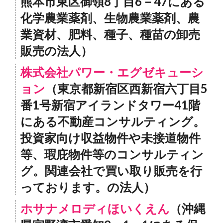
熊本市東区御領8丁目6－47にある
化学農業薬剤、生物農業薬剤、農
業資材、肥料、種子、種苗の卸売
販売の法人）
株式会社パワー・エグゼキューシ
ョン
（東京都新宿区西新宿六丁目5
番1号新宿アイランドタワー41階
にある不動産コンサルティング。
投資家向け収益物件や未接道物件
等、瑕庇物件等のコンサルティン
グ。関連会社で買い取り販売を行
っております。の法人）
ホサナメロディほいくえん
（沖縄