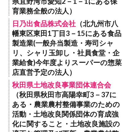
県宜野湾市愛知2－1－1にある保
育業務全般の法人）
日乃出食品株式会社
（北九州市八
幡東区東田1丁目3－15にある食品
製造業(一般弁当製造・寿司シャ
リ、シャリ玉卸し・社員食堂・企
業給食)今年度よりスーパーの惣菜
店直営予定の法人）
秋田県土地改良事業団体連合会
（秋田県秋田市高陽幸町3－37に
ある・農業農村整備事業のための
活動・土地改良関係団体の育成強
化に関すること・土地改良施設の