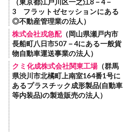
（東京都江戸川区一之江8－4－
3 フラットゼセッションにある
◎不動産管理業の法人）
株式会社戎急配
（岡山県瀬戸内市
長船町八日市507－4にある一般貨
物自動車運送事業の法人）
クミ化成株式会社関東工場
（群馬
県渋川市北橘町上南室164番1号に
あるプラスチック成形製品(自動車
等内装品)の製造販売の法人）