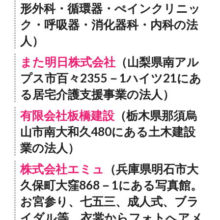
形外科・循環器・ぺインクリニッ
ク・呼吸器・消化器科・内科の法
人）
また明日株式会社
（山梨県南アル
プス市百々2355－1ハイツ21にあ
る居宅介護支援事業の法人）
有限会社板橋建設
（栃木県那須烏
山市南大和久480にある土木建設
業の法人）
株式会社エミュ
（兵庫県明石市大
久保町大窪868－1にある写真館。
お宮参り、七五三、成人式、ブラ
イダル等、衣裳からフォトへアメ