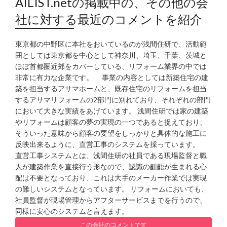
AILIST.netの掲載中の、その他の会
社に対する最近のコメントを紹介
東京都の中野区に本社をおいているのが浅間住研で、活動範
囲としては東京都を中心として神奈川、埼玉、千葉、茨城と
ほぼ首都圏近郊をカバーしている、リフォーム業界の中では
非常に有力な企業です。 事業の内容としては新築住宅の建
築を担当するアサマホームと、既存住宅のリフォームを担当
するアサマリフォームの2部門に別れており、それぞれの部門
において大きな実績をあげています。 浅間住研では家の建築
やリフォームは顧客の夢の実現の一つであると捉えており、
そういった意味から顧客の要望をしっかりと具体的な施工に
反映出来るように、直営工事のシステムを採っています。
直営工事システムとは、浅間住研の社員である現場監督と職
人が建築作業を直接行う形なので、認識の齟齬が生まれる心
配は不要となっており、これは大手のメーカー作業では実現
の難しいシステムとなっています。 リフォームにおいても、
社員監督が現場管理からアフターサービスまでを行うので、
同様に安心のシステムと言えます。
この会社のコメントです