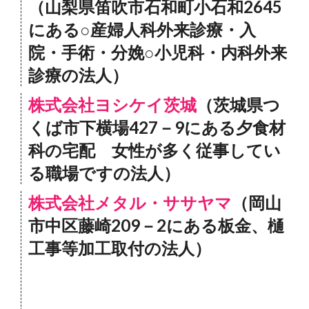
（山梨県笛吹市石和町小石和2645
にある○産婦人科外来診療・入
院・手術・分娩○小児科・内科外来
診療の法人）
株式会社ヨシケイ茨城
（茨城県つ
くば市下横場427－9にある夕食材
科の宅配 女性が多く従事してい
る職場ですの法人）
株式会社メタル・ササヤマ
（岡山
市中区藤崎209－2にある板金、樋
工事等加工取付の法人）