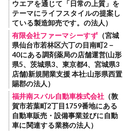
ウエアを通じて「日常の上質」を
テーマにライフスタイルの提案し
ている製造卸売です。の法人）
有限会社ファーマシーすず
（宮城
県仙台市若林区六丁の目南町2－
40にある調剤薬局の店舗運営(山形
県5、茨城県3、東京都4、宮城県3
店舗)新規開業支援 本社:山形県西置
賜郡の法人）
福井南スバル自動車株式会社
（敦
賀市若葉町2丁目1759番地にある
自動車販売・設備事業並びに自動
車に関連する業務の法人）