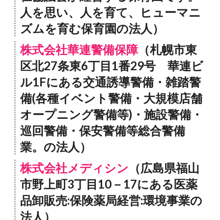
人を思い、人を育て、ヒューマニ
ズムを育む保育園の法人）
株式会社華連警備保障
（札幌市東
区北27条東6丁目1番29号 華連ビ
ル1Fにある交通誘導警備・雑踏警
備(各種イベント警備・大規模店舗
オープニング警備等)・施設警備・
巡回警備・保安警備等総合警備
業。の法人）
株式会社メディシン
（広島県福山
市野上町3丁目10－17にある医薬
品卸販売:保険薬局経営:環境事業の
法人）