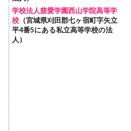
学校法人萠愛学園西山学院高等学
校
（宮城県刈田郡七ヶ宿町字矢立
平4番5にある私立高等学校の法
人）