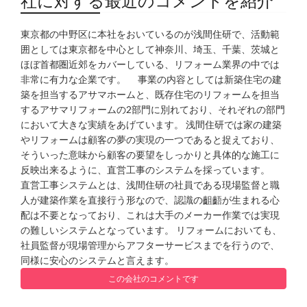
社に対する最近のコメントを紹介
東京都の中野区に本社をおいているのが浅間住研で、活動範
囲としては東京都を中心として神奈川、埼玉、千葉、茨城と
ほぼ首都圏近郊をカバーしている、リフォーム業界の中では
非常に有力な企業です。 事業の内容としては新築住宅の建
築を担当するアサマホームと、既存住宅のリフォームを担当
するアサマリフォームの2部門に別れており、それぞれの部門
において大きな実績をあげています。 浅間住研では家の建築
やリフォームは顧客の夢の実現の一つであると捉えており、
そういった意味から顧客の要望をしっかりと具体的な施工に
反映出来るように、直営工事のシステムを採っています。
直営工事システムとは、浅間住研の社員である現場監督と職
人が建築作業を直接行う形なので、認識の齟齬が生まれる心
配は不要となっており、これは大手のメーカー作業では実現
の難しいシステムとなっています。 リフォームにおいても、
社員監督が現場管理からアフターサービスまでを行うので、
同様に安心のシステムと言えます。
この会社のコメントです