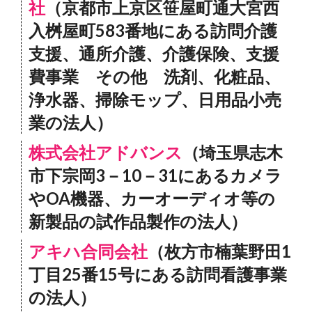
社
（京都市上京区笹屋町通大宮西
入桝屋町583番地にある訪問介護
支援、通所介護、介護保険、支援
費事業 その他 洗剤、化粧品、
浄水器、掃除モップ、日用品小売
業の法人）
株式会社アドバンス
（埼玉県志木
市下宗岡3－10－31にあるカメラ
やOA機器、カーオーディオ等の
新製品の試作品製作の法人）
アキハ合同会社
（枚方市楠葉野田1
丁目25番15号にある訪問看護事業
の法人）