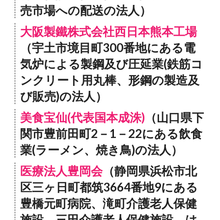
売市場への配送の法人）
大阪製鐵株式会社西日本熊本工場
（宇土市境目町300番地にある電
気炉による製鋼及び圧延業(鉄筋コ
ンクリート用丸棒、形鋼の製造及
び販売)の法人）
美食宝仙(代表国本成洙)
（山口県下
関市豊前田町2－1－22にある飲食
業(ラーメン、焼き鳥)の法人）
医療法人豊岡会
（静岡県浜松市北
区三ヶ日町都筑3664番地9にある
豊橋元町病院、滝町介護老人保健
施設、三田介護老人保健施設、は