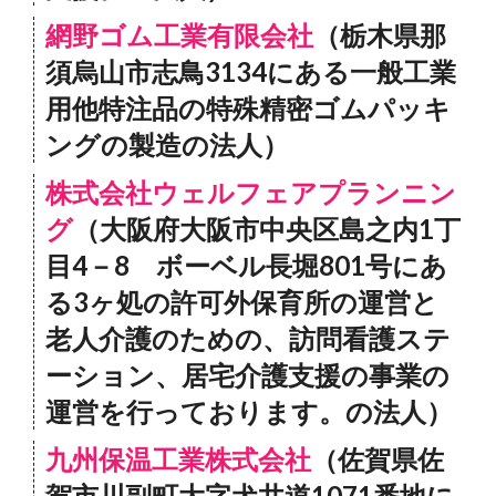
網野ゴム工業有限会社
（栃木県那
須烏山市志鳥3134にある一般工業
用他特注品の特殊精密ゴムパッキ
ングの製造の法人）
株式会社ウェルフェアプランニン
グ
（大阪府大阪市中央区島之内1丁
目4－8 ボーベル長堀801号にあ
る3ヶ処の許可外保育所の運営と
老人介護のための、訪問看護ステ
ーション、居宅介護支援の事業の
運営を行っております。の法人）
九州保温工業株式会社
（佐賀県佐
賀市川副町大字犬井道1071番地に