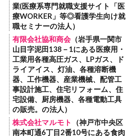
業(医療系専門就職支援サイト「医
療WORKER」等◎看護学生向け就
職セミナーの法人）
有限会社協和商会
（岩手県一関市
山目字泥田138－1にある医療用・
工業用各種高圧ガス、LPガス、ド
ライアイス、灯油、各種溶断機
器、工作機器、産業機械、配管工
事設計施工、住宅リフォーム、住
宅設備、厨房機器、各種電動工具
の販売。の法人）
株式会社マルモト
（神戸市中央区
南本町通6丁目2番10号にある食肉