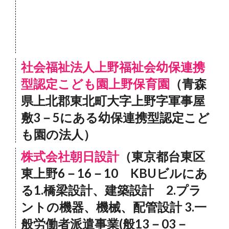
社会福祉法人上野福祉会幼保連携
型認定こども園上野保育園
（青森
県上北郡東北町大字上野字軍事屋
敷3－5にある幼保連携型認定こど
も園の法人）
株式会社朝日設計
（東京都台東区
東上野6－16－10 KBUビルにあ
る1.橋梁設計、建築設計 2.プラ
ントの機器、機械、配管設計 3.一
般労働者派遣事業(般13－03－