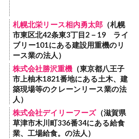
札幌北栄リース相内勇太郎
（札幌
市東区北42条東3丁目2－19 ライ
ブリー101にある建設用重機のリ
ース業の法人）
株式会社勝沢重機
（東京都八王子
市上柚木1821番地にある土木、建
築現場等のクレーンリース業の法
人）
株式会社デイリーフーズ
（滋賀県
草津市木川町336番34にある給食
業、工場給食。の法人）