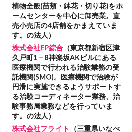
植物全般(苗類・鉢花・切り花)をホ
ームセンターを中心に卸売業。直
売小売店の4店舗をかまえていま
す。の法人）
株式会社EP綜合
（東京都新宿区津
久戸町1－8神楽坂AKビルにある
医療機関で行われる治験業務の受
託機関(SMO)。医療機関で治験が
円滑に実施できるようサポートす
る治験コーディネーター業務、治
験事務局業務などを行っていま
す。の法人）
株式会社フライト
（三重県いなべ