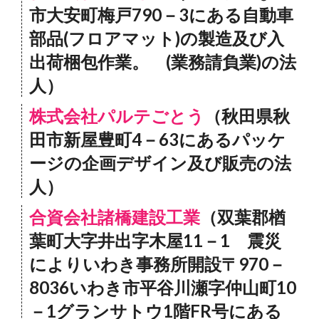
市大安町梅戸790－3にある自動車
部品(フロアマット)の製造及び入
出荷梱包作業。 (業務請負業)の法
人）
株式会社パルテごとう
（秋田県秋
田市新屋豊町4－63にあるパッケ
ージの企画デザイン及び販売の法
人）
合資会社諸橋建設工業
（双葉郡楢
葉町大字井出字木屋11－1 震災
によりいわき事務所開設〒970－
8036いわき市平谷川瀬字仲山町10
－1グランサトウ1階FR号にある