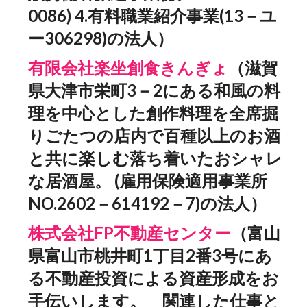
0086) 4.有料職業紹介事業(13－ユ
ー306298)の法人）
有限会社楽坐創食きんぎょ
（滋賀
県大津市栄町3－2にある和風の料
理を中心とした創作料理を全席掘
りごたつの店内で百種以上のお酒
と共に楽しむ落ち着いたおシャレ
な居酒屋。 (雇用保険適用事業所
NO.2602－614192－7)の法人）
株式会社FP不動産センター
（富山
県富山市桃井町1丁目2番3号にあ
る不動産投資による資産形成をお
手伝いします。 関連した仕事と