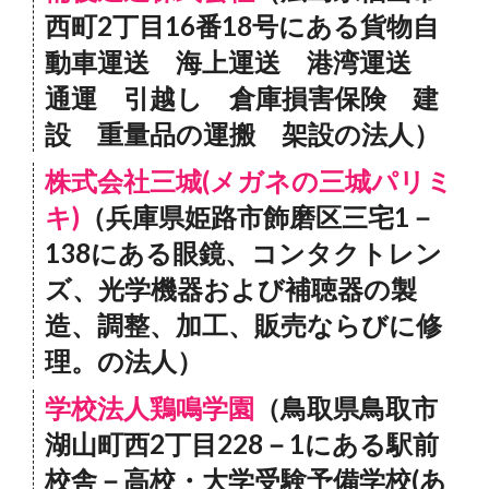
西町2丁目16番18号にある貨物自
動車運送 海上運送 港湾運送
通運 引越し 倉庫損害保険 建
設 重量品の運搬 架設の法人）
株式会社三城(メガネの三城パリミ
キ)
（兵庫県姫路市飾磨区三宅1－
138にある眼鏡、コンタクトレン
ズ、光学機器および補聴器の製
造、調整、加工、販売ならびに修
理。の法人）
学校法人鶏鳴学園
（鳥取県鳥取市
湖山町西2丁目228－1にある駅前
校舎－高校・大学受験予備学校(あ