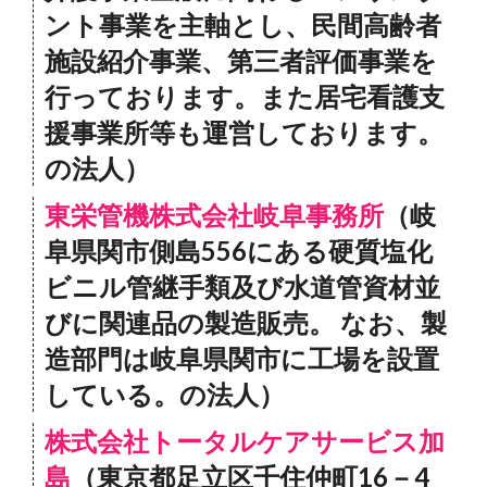
ント事業を主軸とし、民間高齢者
施設紹介事業、第三者評価事業を
行っております。また居宅看護支
援事業所等も運営しております。
の法人）
東栄管機株式会社岐阜事務所
（岐
阜県関市側島556にある硬質塩化
ビニル管継手類及び水道管資材並
びに関連品の製造販売。 なお、製
造部門は岐阜県関市に工場を設置
している。の法人）
株式会社トータルケアサービス加
島
（東京都足立区千住仲町16－4