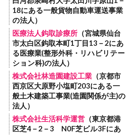
白河郡泉崎村大字太田川字原山1－
18にある一般貨物自動車運送事業
の法人）
医療法人鈎取診療所
（宮城県仙台
市太白区鈎取本町1丁目13－2にあ
る医療業(整形外科・リハビリテー
ション科)の法人）
株式会社林造園建設工業
（京都市
西京区大原野小塩町203にある一
般土木建築工事業(造園関係が主)の
法人）
株式会社生活科学運営
（東京都港
区芝4－2－3 N0F芝ビル3Fにあ