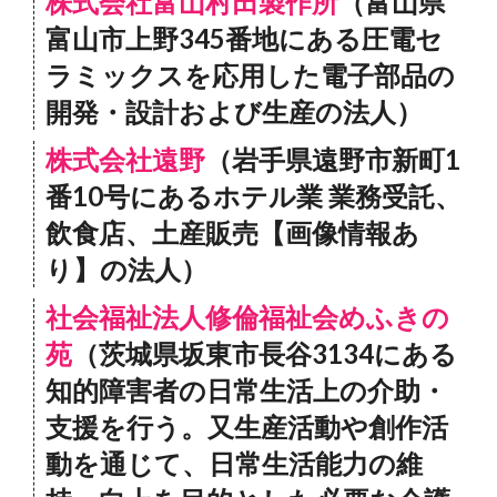
株式会社富山村田製作所
（富山県
富山市上野345番地にある圧電セ
ラミックスを応用した電子部品の
開発・設計および生産の法人）
株式会社遠野
（岩手県遠野市新町1
番10号にあるホテル業 業務受託、
飲食店、土産販売【画像情報あ
り】の法人）
社会福祉法人修倫福祉会めふきの
苑
（茨城県坂東市長谷3134にある
知的障害者の日常生活上の介助・
支援を行う。又生産活動や創作活
動を通じて、日常生活能力の維