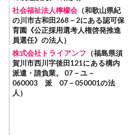
社会福祉法人檸檬会
（和歌山県紀
の川市古和田268－2にある認可保
育園《公正採用選考人権啓発推進
員選任》の法人）
株式会社トライアンフ
（福島県須
賀川市西川字後田121にある構内
派遣・請負業。 07－ユ－
060003 派 07－050001の法
人）