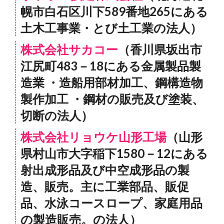
幌市白石区川下589番地265にある
土木工事業・とび土工業の法人）
株式会社サカコー
（香川県坂出市
江尻町483－18にある金属製品製
造業 ・造船用部材加工、鋼構造物
製作加工 ・鋼材の販売及び塗装、
切断の法人）
株式会社リョウケ山形工場
（山形
県村山市大字稲下1580－12にある
射出成形品及び中空成形品の製
造、販売。主に工業部品、販促
品、水泳コースロープ、家庭用品
の製造販売。の法人）