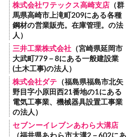
株式会社ワテックス高崎支店
（群
馬県高崎市上滝町209にある各種
鋼材の営業販売。在庫管理。の法
人）
三井工業株式会社
（宮崎県延岡市
大武町779－8にある一般建設業
(土木工事)の法人）
株式会社ダテ
（福島県福島市北矢
野目字小原田西21番地の1にある
電気工事業、機械器具設置工事業
の法人）
セブンーイレブンあわら大溝店
（福井県あわら市大溝2－602にあ