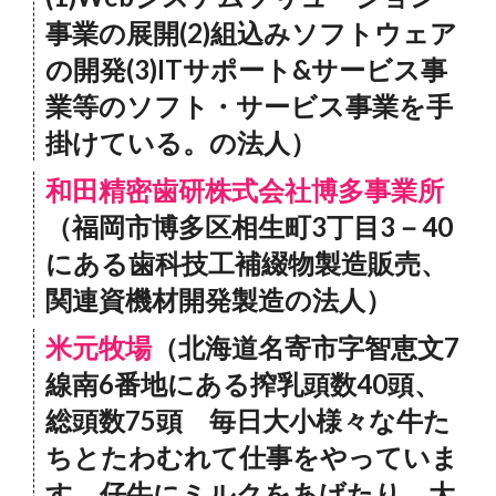
事業の展開(2)組込みソフトウェア
の開発(3)ITサポート&サービス事
業等のソフト・サービス事業を手
掛けている。の法人）
和田精密歯研株式会社博多事業所
（福岡市博多区相生町3丁目3－40
にある歯科技工補綴物製造販売、
関連資機材開発製造の法人）
米元牧場
（北海道名寄市字智恵文7
線南6番地にある搾乳頭数40頭、
総頭数75頭 毎日大小様々な牛た
ちとたわむれて仕事をやっていま
す。仔牛にミルクをあげたり 大