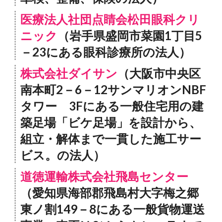
医療法人社団点睛会松田眼科クリ
ニック
（岩手県盛岡市菜園1丁目5
－23にある眼科診療所の法人）
株式会社ダイサン
（大阪市中央区
南本町2－6－12サンマリオンNBF
タワー 3Fにある一般住宅用の建
築足場「ビケ足場」を設計から、
組立・解体まで一貫した施工サー
ビス。の法人）
道徳運輸株式会社飛島センター
（愛知県海部郡飛島村大字梅之郷
東ノ割149－8にある一般貨物運送