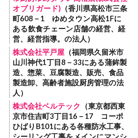
オブリガード)
（香川県高松市三条
町608－1 ゆめタウン高松1Fに
ある飲食チェーン店舗の経営、経
営、経営指導。の法人）
株式会社平戸屋
（福岡県久留米市
山川神代1丁目8－33にある蒲鉾製
造、惣菜、豆腐製造、販売、食品
製造卸、高齢者施設厨房管理の法
人）
株式会社ベルテック
（東京都西東
京市住吉町3丁目16－17 コーポ
ひばりB101にある各種防水工事、
シーリング工事をメインにマンシ