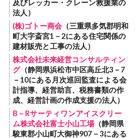
及びレッカー・クレーン救援業の
法人）
(株)ゴトー商会
（三重県多気郡明和
町大字斎宮1－2にある住宅関係の
建材販売と工事の法人）
株式会社未来経営コンサルティン
グ
（静岡県浜松市中区高丘北3－7
－10にある月次巡回監査による会
計指導、経営助言、税務書類の作
成、経営計画の作成支援の法人）
B－Rサーティワンアイスクリー
ム株式会社富士小山工場
（静岡県
駿東郡小山町大御神907－3にある