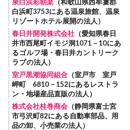
泉白浜彩朝楽
（和歌山県西牟婁郡
白浜町3753にある温泉旅館、温泉
リゾートホテル展開の法人）
春日井開発株式会社
（愛知県春日
井市西尾町イモジ洞1071－10にあ
るゴルフ場・春日井カントリーク
ラブの法人）
室戸黒潮協同組合
（室戸市 室戸
岬町 6810－152にあるレストラ
ン・地場産品直販の法人）
株式会社桂巻商会
（静岡県富士宮
市弓沢町82にある自動車部品、用
品の卸、小売業の法人）