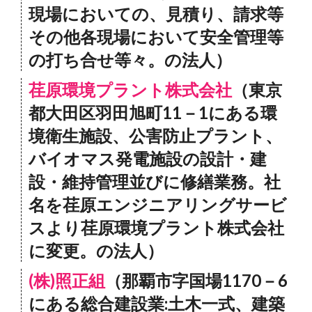
現場においての、見積り、請求等
その他各現場において安全管理等
の打ち合せ等々。の法人）
荏原環境プラント株式会社
（東京
都大田区羽田旭町11－1にある環
境衛生施設、公害防止プラント、
バイオマス発電施設の設計・建
設・維持管理並びに修繕業務。社
名を荏原エンジニアリングサービ
スより荏原環境プラント株式会社
に変更。の法人）
(株)照正組
（那覇市字国場1170－6
にある総合建設業:土木一式、建築