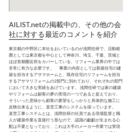
AILIST.netの掲載中の、その他の会
社に対する最近のコメントを紹介
東京都の中野区に本社をおいているのが浅間住研で、活動範
囲としては東京都を中心として神奈川、埼玉、千葉、茨城と
ほぼ首都圏近郊をカバーしている、リフォーム業界の中では
非常に有力な企業です。 事業の内容としては新築住宅の建
築を担当するアサマホームと、既存住宅のリフォームを担当
するアサマリフォームの2部門に別れており、それぞれの部門
において大きな実績をあげています。 浅間住研では家の建築
やリフォームは顧客の夢の実現の一つであると捉えており、
そういった意味から顧客の要望をしっかりと具体的な施工に
反映出来るように、直営工事のシステムを採っています。
直営工事システムとは、浅間住研の社員である現場監督と職
人が建築作業を直接行う形なので、認識の齟齬が生まれる心
配は不要となっており、これは大手のメーカー作業では実現