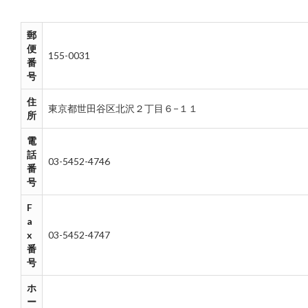
郵
便
155-0031
番
号
住
東京都世田谷区北沢２丁目６−１１
所
電
話
03-5452-4746
番
号
F
a
x
03-5452-4747
番
号
ホ
ー