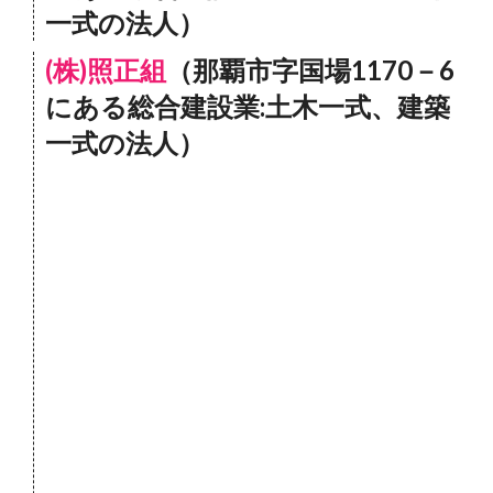
一式の法人）
(株)照正組
（那覇市字国場1170－6
にある総合建設業:土木一式、建築
一式の法人）