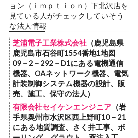
ョン（ｉｍｐｔｉｏｎ）下北沢店を
見ている人がチェックしていそう
な法人情報
芝浦電子工業株式会社
（鹿児島県
鹿児島市石谷町1554番地1地図
09－2－292－D1にある電機通信
機器、OAネットワーク機器、電気
計装制御システム機器の設計、販
売、施工、保守の法人）
有限会社セイケンエンジニア
（岩
手県奥州市水沢区西上野町10－21
にある地質調査、さく井工事、ボ
ーリング、グラウト、薬注入工