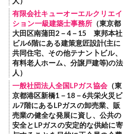
人）
有限会社キューオーエルクリエイ
ション一級建築士事務所
（東京都
大田区南蒲田2－4－15 東邦本社
ビル6階にある建策意匠設計(主に
共同住宅、その他テナン卜ビル、
有料老人ホーム、分譲戸建等)の法
人）
一般社団法人全国LPガス協会
（東
京都港区新橋1－18－6共栄火災ビ
ル7階にあるLPガスの卸売業、販
売業の健全な発展に資し、公共の
安全とLPガスの安定的な供給に寄