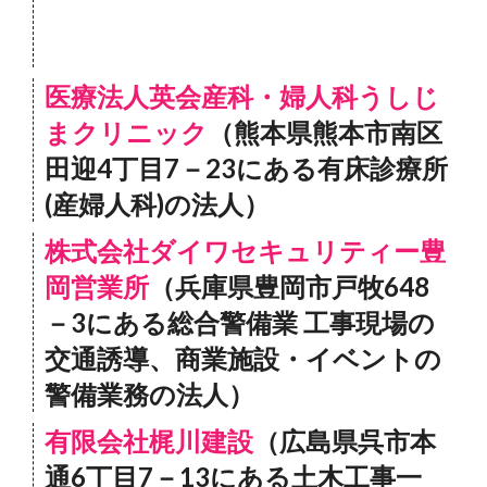
医療法人英会産科・婦人科うしじ
まクリニック
（熊本県熊本市南区
田迎4丁目7－23にある有床診療所
(産婦人科)の法人）
株式会社ダイワセキュリティー豊
岡営業所
（兵庫県豊岡市戸牧648
－3にある総合警備業 工事現場の
交通誘導、商業施設・イベントの
警備業務の法人）
有限会社梶川建設
（広島県呉市本
通6丁目7－13にある土木工事一