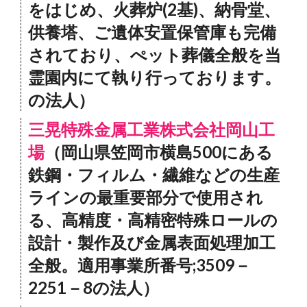
をはじめ、火葬炉(2基)、納骨堂、
供養塔、ご遺体安置保管庫も完備
されており、ぺット葬儀全般を当
霊園内にて執り行っております。
の法人）
三晃特殊金属工業株式会社岡山工
場
（岡山県笠岡市横島500にある
鉄鋼・フィルム・繊維などの生産
ラインの最重要部分で使用され
る、高精度・高精密特殊ロールの
設計・製作及び金属表面処理加工
全般。適用事業所番号;3509－
2251－8の法人）