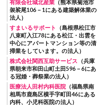
有限会社城北産業
（熊本県菊池市
袈裟尾106－1にある建築解体業の
法人）
すまいるサポート
（島根県松江市
八束町入江78にある松江・出雲を
中心にアパートマンション等の清
掃業をしています。の法人）
株式会社関西互助サービス
（兵庫
県朝来市和田山町土田596－6にあ
る冠婚・葬祭業の法人）
医療法人田村内科医院
（福島県南
相馬市鹿島区横手字町田46にある
内科、小児科医院の法人）