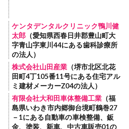
ケンタデンタルクリニック鴨川健
太郎
（愛知県西春日井郡豊山町大
字青山字東川44にある歯科診療所
の法人）
株式会社山田産業
（堺市北区北花
田町4丁105番11号にある住宅アル
ミ建材メーカーZ04の法人）
有限会社大和田車体整備工業
（福
島県いわき市内郷御台境町鶴巻27
－1にある自動車の車検整備、鈑
金、塗装、新車、中古車販売01の