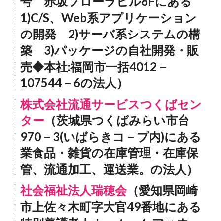
号 赤坂フローラビル8Fにある
1)C/S、Web系アプリケーション
の開発 2)サーバ系システムの構
築 3)パッケージの自社開発・販
売◆本社:福岡市一括4012－
107544－6の法人）
株式会社流通サービスつくばセン
ター
（茨城県つくばみらい市台
970－3(いばらきコ－プ内)にある
業食品・雑貨の在庫管理・在庫保
管、流通加工、運送業。の法人）
社会福祉法人瑞穂会
（愛知県岡崎
市上佐々木町字大官49番地にある