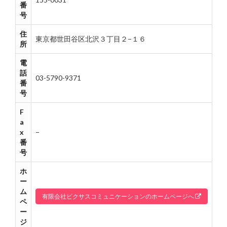
番
号
住
東京都世田谷区北沢３丁目２−１６
所
電
話
03-5790-9371
番
号
F
a
x
−
番
号
ホ
ー
ム
有限会社ビクサスコミュニケーションのホームページへ
ペ
ー
ジ