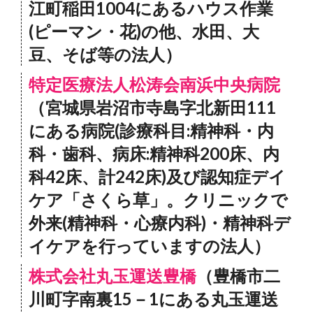
江町稲田1004にあるハウス作業
(ピーマン・花)の他、水田、大
豆、そば等の法人）
特定医療法人松涛会南浜中央病院
（宮城県岩沼市寺島字北新田111
にある病院(診療科目:精神科・内
科・歯科、病床:精神科200床、内
科42床、計242床)及び認知症デイ
ケア「さくら草」。クリニックで
外来(精神科・心療内科)・精神科デ
イケアを行っていますの法人）
株式会社丸玉運送豊橋
（豊橋市二
川町字南裏15－1にある丸玉運送