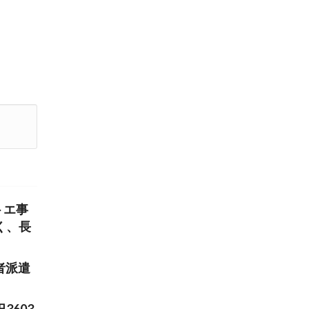
トエ事
く、長
者派遣