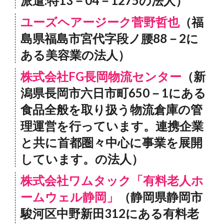
派遣:特13－04－1275の法人）
ユーズヘアージーク菅野哲也
（福
島県福島市宮代字段ノ腰88－2に
ある美容業の法人）
株式会社FG長岡物流センター
（新
潟県長岡市六日市町650－1にある
食品全般を取り扱う物流倉庫の管
理運営を行っています。連携企業
と共に首都圏々中心に事業を展開
しています。の法人）
株式会社ワムタック「有料老人ホ
ームウェル静岡」
（静岡県静岡市
駿河区中野新田312にある有料老