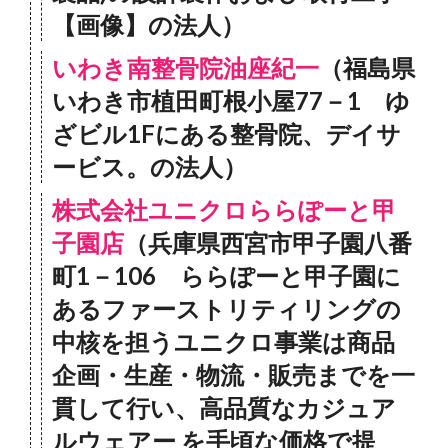
【画像】の法人）
いわき南整骨院油座紀一
（福島県
いわき市植田町根小屋77－1 ゆ
ざビル1Fにある整骨院、デイサ
ービス。の法人）
株式会社ユニクロららぽーと甲
子園店
（兵庫県西宮市甲子園八番
町1－106 ららぽーと甲子園に
あるファーストリティリングの
中核を担うユニクロ事業は商品
企画・生産・物流・販売までを一
貫して行い、高品質なカジュア
ルウェアー を手頃な価格で提