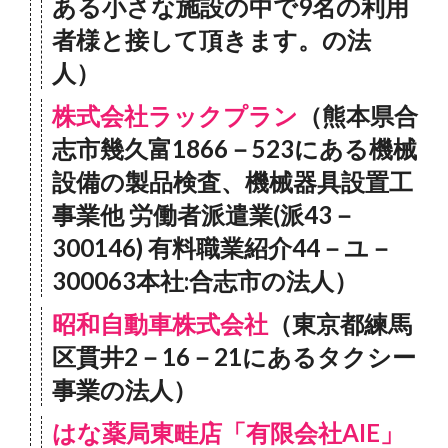
ある小さな施設の中で9名の利用
者様と接して頂きます。の法
人）
株式会社ラックプラン
（熊本県合
志市幾久富1866－523にある機械
設備の製品検査、機械器具設置工
事業他 労働者派遣業(派43－
300146) 有料職業紹介44－ユ－
300063本社:合志市の法人）
昭和自動車株式会社
（東京都練馬
区貫井2－16－21にあるタクシー
事業の法人）
はな薬局東畦店「有限会社AIE」