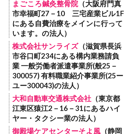
まごころ鍼灸整骨院
（大阪府門真
市幸福町27－10 三宅産業ビル1F
にある自費治療をメインに行って
います。の法人）
株式会社サンライズ
（滋賀県長浜
市谷口町234にある構内業務請負
業 一般労働者派遣事業所(般25－
300057) 有料職業紹介事業所(25ー
ユー300043)の法人）
大和自動車交通株式会社
（東京都
江東区猿江2－16－31にあるハイ
ヤー・タクシー業の法人）
御殿場ケアセンターそよ風
（静岡