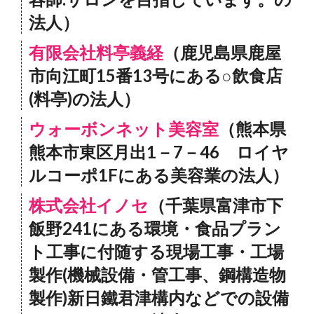
法人）
有限会社料亭義経
（鹿児島県鹿屋
市向江町15番13号にある○飲食店
(料亭)の法人）
ウォーボンネット美容室
（熊本県
熊本市東区月出1－7－46 ロイヤ
ルコーポ1Fにある美容業の法人）
株式会社イノセ
（千葉県富津市下
飯野241にある環境・食品プラン
ト工事に付随する現場工事・工場
製作(機械設備・管工事、鋼構造物
製作)新日鐵君津構内などでの設備