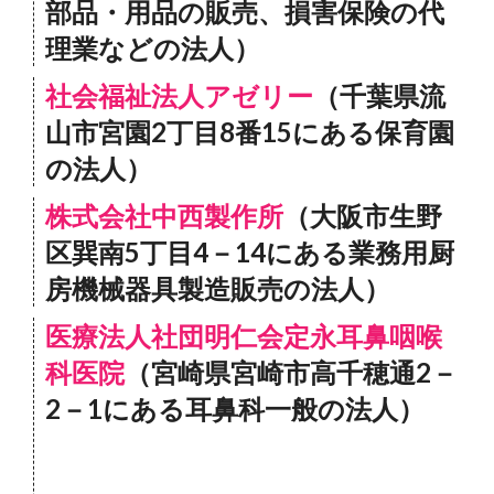
部品・用品の販売、損害保険の代
理業などの法人）
社会福祉法人アゼリー
（千葉県流
山市宮園2丁目8番15にある保育園
の法人）
株式会社中西製作所
（大阪市生野
区巽南5丁目4－14にある業務用厨
房機械器具製造販売の法人）
医療法人社団明仁会定永耳鼻咽喉
科医院
（宮崎県宮崎市高千穂通2－
2－1にある耳鼻科一般の法人）