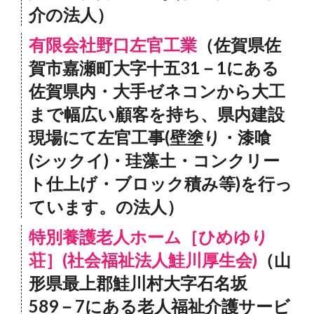
介の法人）
有限会社野口左官工業
（佐賀県佐
賀市嘉瀬町大字十五31－1にある
佐賀県内・大手ゼネコンから大工
まで幅広い顧客を持ち、県内建設
現場にて左官工事(壁塗り・漆喰
(シックイ)・珪藻土・コンクリー
ト仕上げ・ブロック積み等)を行っ
ています。の法人）
特別養護老人ホーム［ひめゆり
荘］(社会福祉法人鮭川厚生会)
（山
形県最上郡鮭川村大字石名坂
589－7にある老人福祉介護サービ