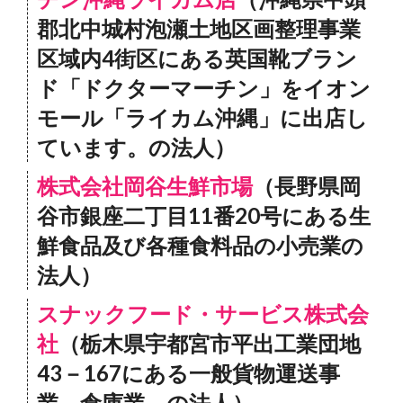
郡北中城村泡瀬土地区画整理事業
区域内4街区にある英国靴ブラン
ド「ドクターマーチン」をイオン
モール「ライカム沖縄」に出店し
ています。の法人）
株式会社岡谷生鮮市場
（長野県岡
谷市銀座二丁目11番20号にある生
鮮食品及び各種食料品の小売業の
法人）
スナックフード・サービス株式会
社
（栃木県宇都宮市平出工業団地
43－167にある一般貨物運送事
業。倉庫業。の法人）