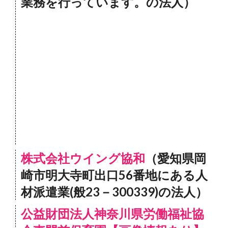
業務を行っています。の法人）
株式会社ウイング協和
（愛知県岡
崎市明大寺町出口56番地にある人
材派遣業(般23－300339)の法人）
公益財団法人神奈川県労働福祉協