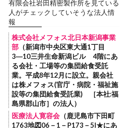
有限会社岩田精密製作所を見ている
人がチェックしていそうな法人情
報
株式会社メフォス北日本新潟事業
部
（新潟市中央区東大通1丁目
3―10三井生命新潟ビル 4階にあ
る会社・工場等の集団給食受託
業。平成8年12月に設立。親会社
は株メフォス(官庁・病院・福祉施
設等の集団給食受託業) ［本社:福
島県郡山市］の法人）
医療法人寛容会
（鹿児島市下田町
1763地図06－1－P173－5I★にあ