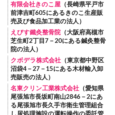
有限会社きのこ屋
（長崎県平戸市
前津吉町605にあるきのこ生産販
売及び食品加工業の法人）
えびす鐵灸整骨院
（大阪府高槻市
芝生町2丁目7－20にある鍼灸整骨
院の法人）
クボデラ株式会社
（東京都中野区
沼袋4－27－15にある木材輸入卸
売販売の法人）
名東クリン工業株式会社
（愛知県
尾張旭市長坂町南山2846－2にあ
る尾張旭市長久手市衛生管理組合
し尿処理施設の運転操作の委託管