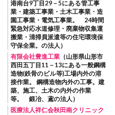
港南台9丁目29－5にある管工事
業・建築工事業・土木工事業・造
園工事業・電気工事業。 24時間
緊急対応水道修理・廃棄物収集運
搬業・清掃員派遣等の住宅環境保
守保全業。の法人）
有限会社豊進工業
（山形県山形市
西田五丁目11－13にある一般鋼構
造物(鉄骨のビル等)工場内外の溶
接作業。 鋼構造物内外の工事。建
築、施工、土木の内外の作業
等。 鍛冶、鳶の法人）
医療法人祥仁会秋田南クリニック