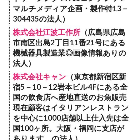
マルチメディア企画・製作特13－
304435の法人）
株式会社江波工作所
（広島県広島
市南区出島2丁目11番21号にある
機械器具製造業◎画像情報ありの
法人）
株式会社キャン
（東京都新宿区新
宿5－10－12岩本ビル4Fにある全
国の飲食店へ産地直送のお魚販売
現在顧客はイタリアンレストラン
を中心に1000店舗以上仕入先は全
国100ヶ所。大阪・福岡に支店が
あります。の法人）