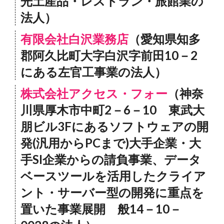
光土産品・レストラン・旅館業の
法人）
有限会社白沢業務店
（愛知県知多
郡阿久比町大字白沢字前田10－2
にある左官工事業の法人）
株式会社アクセス・フォー
（神奈
川県厚木市中町2－6－10 東武大
朋ビル3Fにあるソフトウェアの開
発(汎用からPCまで)大手企業・大
手SI企業からの請負事業、データ
ベースツールを活用したクライア
ント・サーバー型の開発に重点を
置いた事業展開 般14－10－