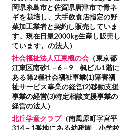
岡県糸島市と佐賀県唐津市で青ネ
ギを栽培し、大手飲食店指定の野
菜加工業者と契約し販売していま
す。現在日量2000kg生産し販売し
ています。の法人）
社会福祉法人江東楓の会
（東京都
江東区南砂1－6－9 楓ビル1階に
ある第2種社会福祉事業(1)障害福
祉サービス事業の経営(2)移動支援
事業の経営(3)特定相談支援事業の
経営の法人）
北丘学童クラブ
（南風原町字宮平
314－1番地にある幼稚園、小学校