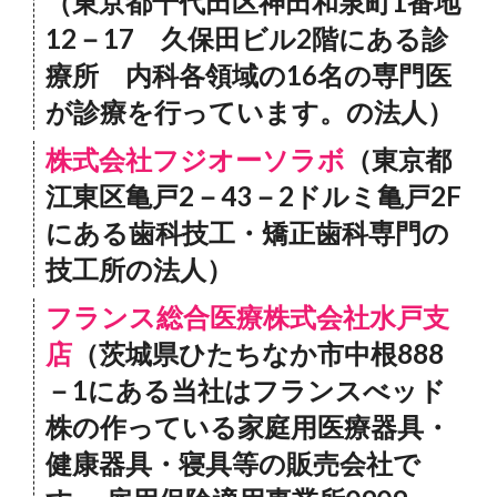
（東京都千代田区神田和泉町1番地
12－17 久保田ビル2階にある診
療所 内科各領域の16名の専門医
が診療を行っています。の法人）
株式会社フジオーソラボ
（東京都
江東区亀戸2－43－2ドルミ亀戸2F
にある歯科技工・矯正歯科専門の
技工所の法人）
フランス総合医療株式会社水戸支
店
（茨城県ひたちなか市中根888
－1にある当社はフランスべッド
株の作っている家庭用医療器具・
健康器具・寝具等の販売会社で