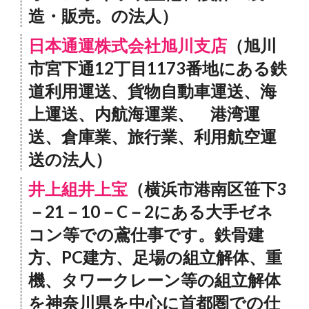
造・販売。の法人）
日本通運株式会社旭川支店
（旭川
市宮下通12丁目1173番地にある鉄
道利用運送、貨物自動車運送、海
上運送、内航海運業、 港湾運
送、倉庫業、旅行業、利用航空運
送の法人）
井上組井上宝
（横浜市港南区笹下3
－21－10－C－2にある大手ゼネ
コン等での鳶仕事です。鉄骨建
方、PC建方、足場の組立解体、重
機、タワークレーン等の組立解体
を神奈川県を中心に首都圏での仕