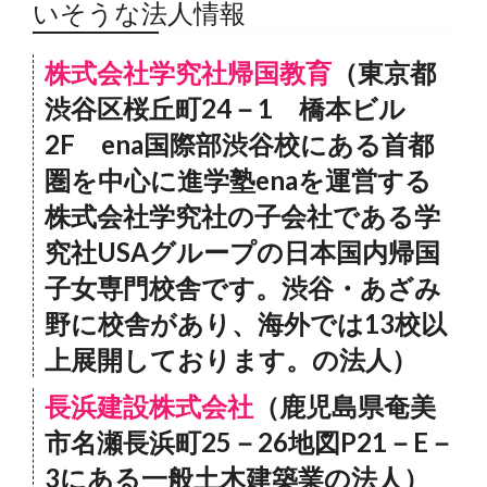
いそうな法人情報
株式会社学究社帰国教育
（東京都
渋谷区桜丘町24－1 橋本ビル
2F ena国際部渋谷校にある首都
圏を中心に進学塾enaを運営する
株式会社学究社の子会社である学
究社USAグループの日本国内帰国
子女専門校舎です。渋谷・あざみ
野に校舎があり、海外では13校以
上展開しております。の法人）
長浜建設株式会社
（鹿児島県奄美
市名瀬長浜町25－26地図P21－E－
3にある一般土木建築業の法人）