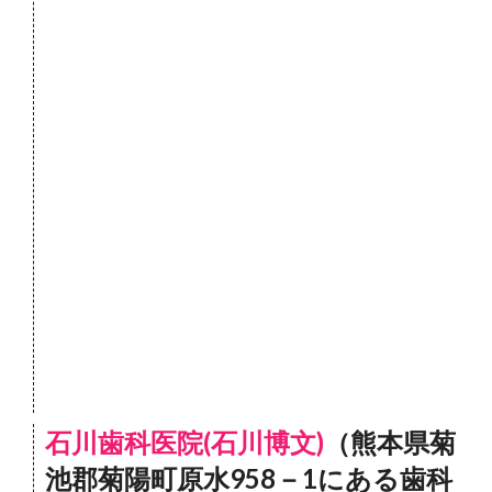
石川歯科医院(石川博文)
（熊本県菊
池郡菊陽町原水958－1にある歯科