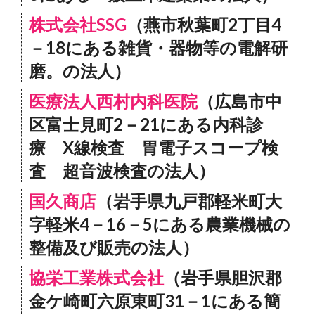
株式会社SSG
（燕市秋葉町2丁目4
－18にある雑貨・器物等の電解研
磨。の法人）
医療法人西村内科医院
（広島市中
区富士見町2－21にある内科診
療 X線検査 胃電子スコープ検
査 超音波検査の法人）
国久商店
（岩手県九戸郡軽米町大
字軽米4－16－5にある農業機械の
整備及び販売の法人）
協栄工業株式会社
（岩手県胆沢郡
金ケ崎町六原東町31－1にある簡