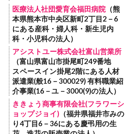
医療法人社団愛育会福田病院
（熊
本県熊本市中央区新町2丁目2－6
にある産科・婦人科・新生児内
科・小児科の法人）
アシストユー株式会社富山営業所
（富山県富山市掛尾町249番地
スペースイン掛尾2階にある人材
派遣業(般16－300029) 有料職業紹
介事業(16－ユ－3000(9)の法人）
ききょう商事有限会社(フラワーシ
ョップジョイ)
（福井県福井市みの
り4丁目6－36にある慶弔用の生
花、造花の販売業の法人）