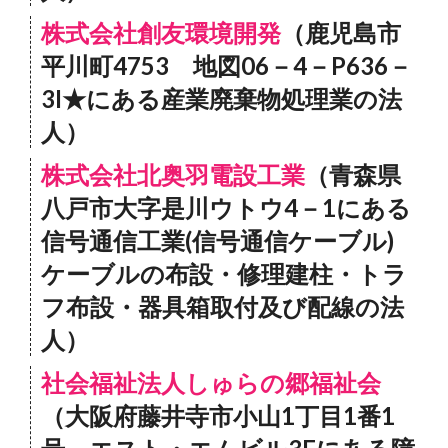
株式会社創友環境開発
（鹿児島市
平川町4753 地図06－4－P636－
3I★にある産業廃棄物処理業の法
人）
株式会社北奥羽電設工業
（青森県
八戸市大字是川ウトウ4－1にある
信号通信工業(信号通信ケーブル)
ケーブルの布設・修理建柱・トラ
フ布設・器具箱取付及び配線の法
人）
社会福祉法人しゅらの郷福祉会
（大阪府藤井寺市小山1丁目1番1