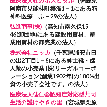
医療法人杜のホスピタル
（徳島県
阿南市見能林町築溜1－1にある精
神科医療 ふ－29の法人）
弘進商事(株)
（高知市南久保15－
46(卸団地)にある建設用資材、産
業用資材の卸売業の法人）
株式会社ニッカ
（千葉県浦安市日
の出2丁目1－8にある紳士靴・婦
人靴の小売業 (株)リーガルコーポ
レーション(創業1902年)の100%出
資の小売子会社です。の法人）
医療法人佳仁会認知症対応型共同
生活介護けやきの里
（宮城県栗原