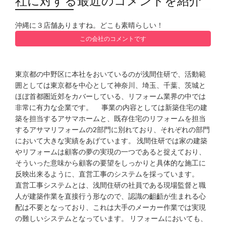
社に対する最近のコメントを紹介
沖縄に３店舗ありますね。どこも素晴らしい！
この会社のコメントです
東京都の中野区に本社をおいているのが浅間住研で、活動範
囲としては東京都を中心として神奈川、埼玉、千葉、茨城と
ほぼ首都圏近郊をカバーしている、リフォーム業界の中では
非常に有力な企業です。 事業の内容としては新築住宅の建
築を担当するアサマホームと、既存住宅のリフォームを担当
するアサマリフォームの2部門に別れており、それぞれの部門
において大きな実績をあげています。 浅間住研では家の建築
やリフォームは顧客の夢の実現の一つであると捉えており、
そういった意味から顧客の要望をしっかりと具体的な施工に
反映出来るように、直営工事のシステムを採っています。
直営工事システムとは、浅間住研の社員である現場監督と職
人が建築作業を直接行う形なので、認識の齟齬が生まれる心
配は不要となっており、これは大手のメーカー作業では実現
の難しいシステムとなっています。 リフォームにおいても、