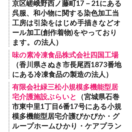
京区嵯峨野西ノ藤町17－21にある
呉服、和小物に関する染色加工当
工房は引染をはじめ手描きなどオ
ール加工(創作着物)をやっており
ます。の法人）
味の素冷凍食品株式会社四国工場
（香川県さぬき市長尾西1873番地
にある冷凍食品の製造の法人）
有限会社緑三松小規模多機能型居
宅介護施設ぶらいと
（宮城県石巻
市東中里1丁目6番17号にある小規
模多機能型居宅介護ぴかぴか・グ
ループホームひかり・ケアプラン