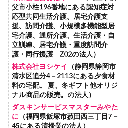
父市小柱196番地にある認知症対
応型共同生活介護、居宅介護支
援、訪問介護、小規模多機能型居
宅介護、通所介護、生活介護・自
立訓練、居宅介護・重度訪問介
護・同行援護 Z02の法人）
株式会社ヨシケイ
（静岡県静岡市
清水区追分4－2113にある夕食材
料の宅配。 夏、冬ギフト他オリジ
ナル商品の販売。の法人）
ダスキンサービスマスターみやた
に
（福岡県飯塚市菰田西三丁目7－
45にある清掃業の法人）