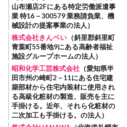
山布瀬店2Fにある特定労働派遣事
業 特16－300579 業務請負業、機
械設計の提案事業の法人）
株式会社きんベい
（斜里郡斜里町
青葉町55番地9にある高齢者福祉
施設グループホームの法人）
昭和化学工芸株式会社
（愛知県半
田市州の崎町2－11にある住宅建
築部材から住宅内装材に使用され
る高級化粧材の製造、販売を主に
手掛ける。近年、それら化粧材の
二次加工も手掛ける。の法人）