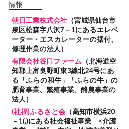
情報
朝日工業株式会社
（宮城県仙台市
泉区松森字八沢7－1にあるエレベ
ーター・エスカレーターの据付、
修理作業の法人）
有限会社谷口ファーム
（北海道空
知郡上富良野町東3線北24号にあ
る「ふらの和牛」「ふらの牛」の
肥育事業、繁殖事業、酪農事業の
法人）
(社福)ふるさと会
（高知市横浜20
－1(,)にある社会福祉事業 <介護