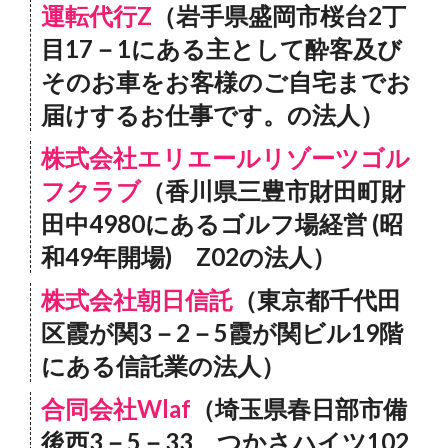
運転代行Z
（岩手県盛岡市桜台2丁
目17－1にある主として酔客及び
そのお車をお客様のご自宅までお
届けするお仕事です。の法人）
株式会社エリエールリゾーツゴル
フクラブ
（香川県三豊市財田町財
田中4980にあるゴルフ場経営 (昭
和49年開場) Z02の法人）
株式会社朝日信託
（東京都千代田
区霞が関3－2－5霞が関ビル19階
にある信託業の法人）
合同会社Wlaf
（埼玉県春日部市備
後西3－5－33 つかさハイツ102