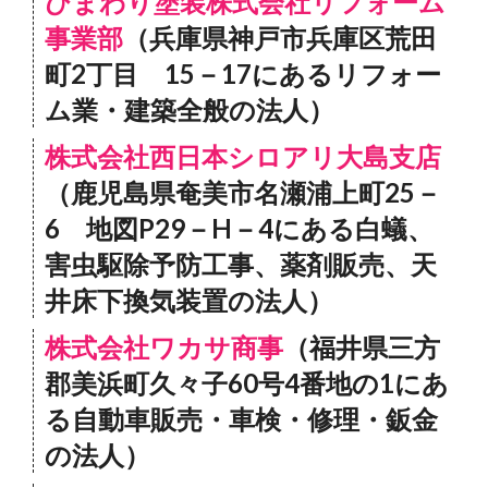
ひまわり塗装株式会社リフォーム
事業部
（兵庫県神戸市兵庫区荒田
町2丁目 15－17にあるリフォー
ム業・建築全般の法人）
株式会社西日本シロアリ大島支店
（鹿児島県奄美市名瀬浦上町25－
6 地図P29－H－4にある白蟻、
害虫駆除予防工事、薬剤販売、天
井床下換気装置の法人）
株式会社ワカサ商事
（福井県三方
郡美浜町久々子60号4番地の1にあ
る自動車販売・車検・修理・鈑金
の法人）