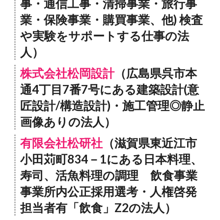
事・通信工事・清掃事業・旅行事
業・保険事業・購買事業、他) 検査
や実験をサポートする仕事の法
人）
株式会社松岡設計
（広島県呉市本
通4丁目7番7号にある建築設計(意
匠設計/構造設計)・施工管理◎静止
画像ありの法人）
有限会社松研社
（滋賀県東近江市
小田苅町834－1にある日本料理、
寿司、活魚料理の調理 飲食事業
事業所内公正採用選考・人権啓発
担当者有「飲食」Z2の法人）