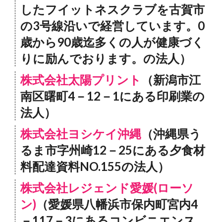
したフイットネスクラブを古賀市
の3号線沿いで経営しています。0
歳から90歳迄多くの人が健康づく
りに励んでおります。の法人）
株式会社太陽プリント
（新潟市江
南区曙町4－12－1にある印刷業の
法人）
株式会社ヨシケイ沖縄
（沖縄県う
るま市字州崎12－25にある夕食材
料配達資料NO.155の法人）
株式会社レジェンド愛媛(ローソ
ン)
（愛媛県八幡浜市保内町宮内4
－117－3にあるコンビニエンス