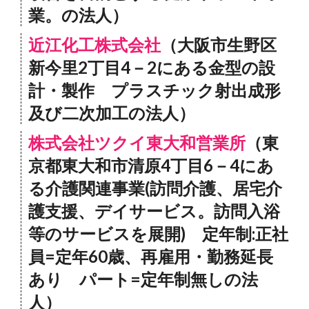
業。の法人）
近江化工株式会社
（大阪市生野区
新今里2丁目4－2にある金型の設
計・製作 プラスチック射出成形
及び二次加工の法人）
株式会社ツクイ東大和営業所
（東
京都東大和市清原4丁目6－4にあ
る介護関連事業(訪問介護、居宅介
護支援、デイサービス。訪問入浴
等のサービスを展開) 定年制:正社
員=定年60歳、再雇用・勤務延長
あり パート=定年制無しの法
人）