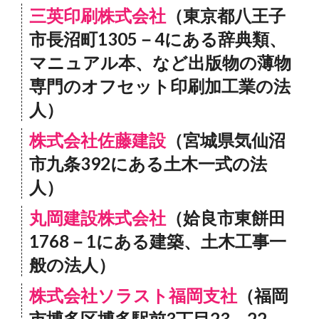
三英印刷株式会社
（東京都八王子
市長沼町1305－4にある辞典類、
マニュアル本、など出版物の薄物
専門のオフセット印刷加工業の法
人）
株式会社佐藤建設
（宮城県気仙沼
市九条392にある土木一式の法
人）
丸岡建設株式会社
（姶良市東餅田
1768－1にある建築、土木工事一
般の法人）
株式会社ソラスト福岡支社
（福岡
市博多区博多駅前3丁目23－22