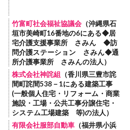
竹富町社会福祉協議会
（沖縄県石
垣市美崎町16番地の6にある◆居
宅介護支援事業所 さみん ◆訪
問介護ステーション さみん◆通
所介護事業所 さみんの法人）
株式会社神詫組
（香川県三豊市詫
間町詫間538－1にある建築工事
(一般個人住宅・リフォーム・商業
施設・工場・公共工事分譲住宅・
システム工場建築 等)の法人）
有限会社服部自動車
（福井県小浜