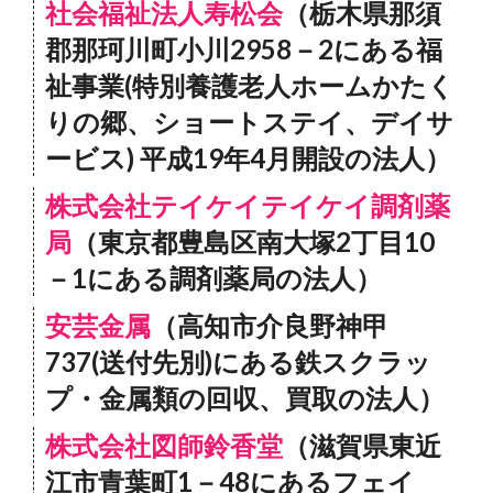
社会福祉法人寿松会
（栃木県那須
郡那珂川町小川2958－2にある福
祉事業(特別養護老人ホームかたく
りの郷、ショートステイ、デイサ
ービス) 平成19年4月開設の法人）
株式会社テイケイテイケイ調剤薬
局
（東京都豊島区南大塚2丁目10
－1にある調剤薬局の法人）
安芸金属
（高知市介良野神甲
737(送付先別)にある鉄スクラッ
プ・金属類の回収、買取の法人）
株式会社図師鈴香堂
（滋賀県東近
江市青葉町1－48にあるフェイ