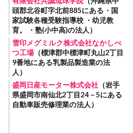
有限会社共誠琉球学院
（沖縄県中
頭郡北谷町字北前885にある・国
家試験各種受験指導校 ・幼児教
育。 ・塾(小中高)の法人）
雪印メグミルク株式会社なかしべ
つ工場
（標津郡中標津町丸山2丁目
9番地にある乳製品製造業の法
人）
盛岡日産モーター株式会社
（岩手
県盛岡市南仙北2丁目24－5にある
自動車販売修理業の法人）