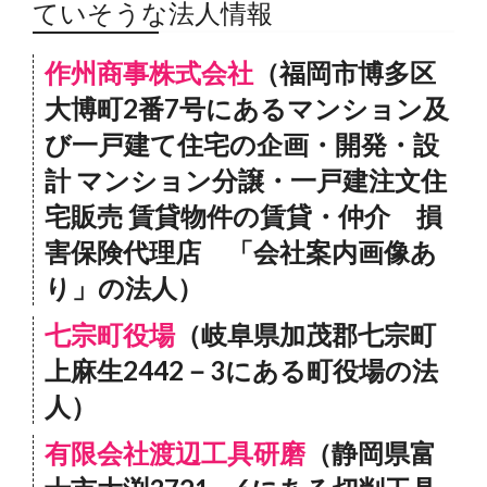
ていそうな法人情報
作州商事株式会社
（福岡市博多区
大博町2番7号にあるマンション及
び一戸建て住宅の企画・開発・設
計 マンション分譲・一戸建注文住
宅販売 賃貸物件の賃貸・仲介 損
害保険代理店 「会社案内画像あ
り」の法人）
七宗町役場
（岐阜県加茂郡七宗町
上麻生2442－3にある町役場の法
人）
有限会社渡辺工具研磨
（静岡県富