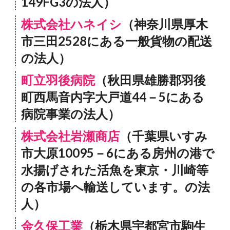
149FG3の法人）
株式会社ハネイシ
（神奈川県厚木
市三田2528にある一般貨物の配送
の法人）
町立羽後病院
（秋田県雄勝郡羽後
町西馬音内字大戸道44－5にある
病院事業の法人）
株式会社岩瀬商店
（千葉県いすみ
市大原10095－6にある房州の港で
水揚げされた活魚を東京・川崎等
の各市場へ輸送しています。の法
人）
金久保工業
（栃木県宇都宮市駒生