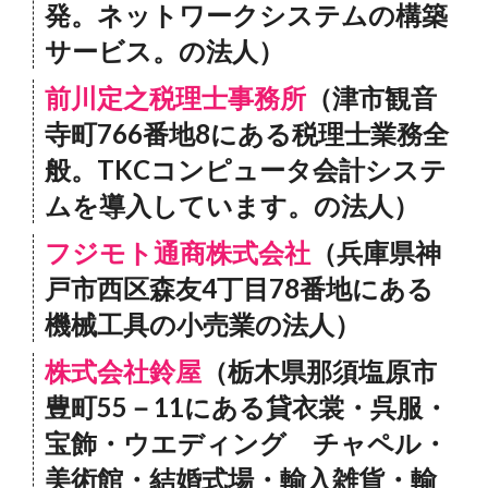
発。ネットワークシステムの構築
サービス。の法人）
前川定之税理士事務所
（津市観音
寺町766番地8にある税理士業務全
般。TKCコンピュータ会計システ
ムを導入しています。の法人）
フジモト通商株式会社
（兵庫県神
戸市西区森友4丁目78番地にある
機械工具の小売業の法人）
株式会社鈴屋
（栃木県那須塩原市
豊町55－11にある貸衣裳・呉服・
宝飾・ウエディング チャペル・
美術館・結婚式場・輸入雑貨・輸