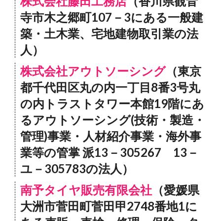
株式会社藤田工務店
（香川県観音
寺市木之郷町107－3にある一般建
築・土木業、宅地建物取引業の法
人）
株式会社アウトソーシング
（東京
都千代田区丸の内一丁目8番3号丸
の内トラストタワー本館19階にあ
るアウトソーシング(技術・製造・
管理)事業・人材紹介事業・海外事
業等の管掌 派13－305267 13－
ユ－305783の法人）
南予タイヤ販売有限会社
（愛媛県
大洲市菅田町菅田甲2748番地1に