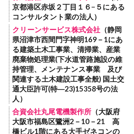
京都港区赤坂２丁目１６−５にある
コンサルタント業の法人）
クリーンサービス株式会社
（静岡
県沼津市西間門字神明169－1にあ
る建築土木工事業、清掃業、産業
廃棄物処理業(下水道管路施設の維
持管理、メンテナンス事業 及び
関連する土木建設工事全般) 国土交
通大臣許可(特―23)15358号の法
人）
合資会社丸尾電機製作所
（大阪府
大阪市福島区鷺洲2－10－21 高
橋ビル1階にある大手ゼネコンの