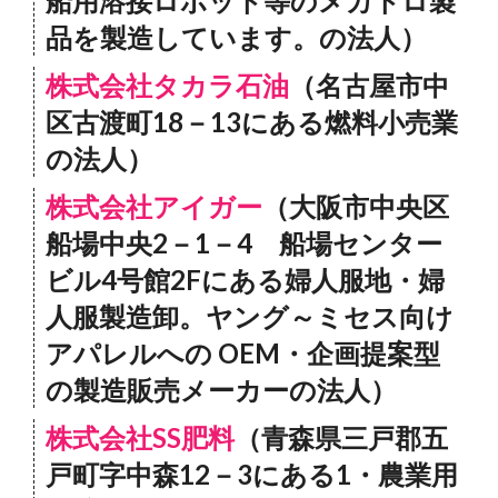
船用溶接ロボット等のメカトロ製
品を製造しています。の法人）
株式会社タカラ石油
（名古屋市中
区古渡町18－13にある燃料小売業
の法人）
株式会社アイガー
（大阪市中央区
船場中央2－1－4 船場センター
ビル4号館2Fにある婦人服地・婦
人服製造卸。ヤング～ミセス向け
アパレルへの OEM・企画提案型
の製造販売メーカーの法人）
株式会社SS肥料
（青森県三戸郡五
戸町字中森12－3にある1・農業用