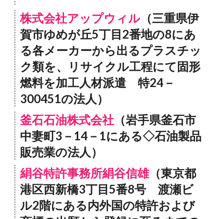
株式会社アップウィル
（三重県伊
賀市ゆめが丘5丁目2番地の8にあ
る各メーカーから出るプラスチッ
ク類を、リサイクル工程にて固形
燃料を加工人材派遣 特24－
300451の法人）
釜石石油株式会社
（岩手県釜石市
中妻町3－14－1にある◇石油製品
販売業の法人）
絹谷特許事務所絹谷信雄
（東京都
港区西新橋3丁目5番8号 渡瀬ビ
ル2階にある内外国の特許および