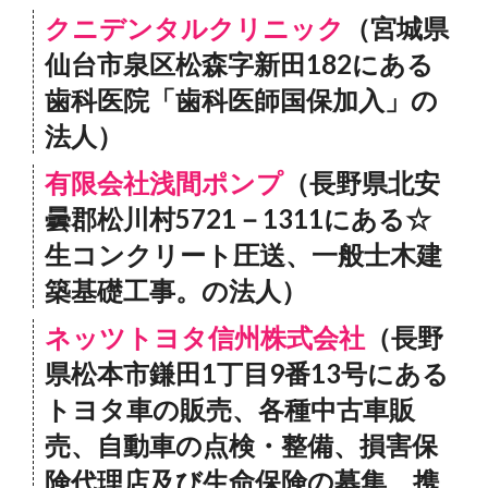
クニデンタルクリニック
（宮城県
仙台市泉区松森字新田182にある
歯科医院「歯科医師国保加入」の
法人）
有限会社浅間ポンプ
（長野県北安
曇郡松川村5721－1311にある☆
生コンクリート圧送、一般士木建
築基礎工事。の法人）
ネッツトヨタ信州株式会社
（長野
県松本市鎌田1丁目9番13号にある
トヨタ車の販売、各種中古車販
売、自動車の点検・整備、損害保
険代理店及び生命保険の募集、携