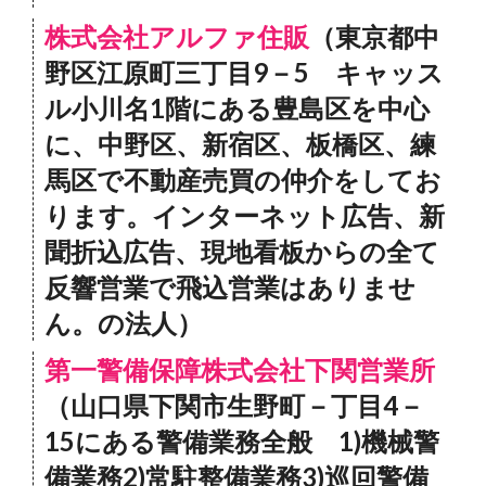
株式会社アルファ住販
（東京都中
野区江原町三丁目9－5 キャッス
ル小川名1階にある豊島区を中心
に、中野区、新宿区、板橋区、練
馬区で不動産売買の仲介をしてお
ります。インターネット広告、新
聞折込広告、現地看板からの全て
反響営業で飛込営業はありませ
ん。の法人）
第一警備保障株式会社下関営業所
（山口県下関市生野町－丁目4－
15にある警備業務全般 1)機械警
備業務2)常駐整備業務3)巡回警備