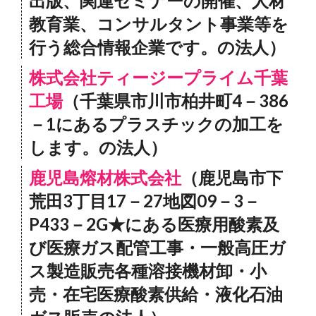
出版、関連セミナーの開催、人材
教育業、コンサルタント事業等を
行う総合情報企業です。の法人）
株式会社ティージープライム千葉
工場
（千葉県市川市柏井町4－386
－1にあるプラスチックの加工を
します。の法人）
鹿児島熔材株式会社
（鹿児島市下
荒田3丁目17－27地図09－3－
P433－2G★にある医療用酸素及
び医療ガス配管工事・一般高圧ガ
ス製造販売各種溶接機材卸・小
売・在宅医療酸素供給・液化石油