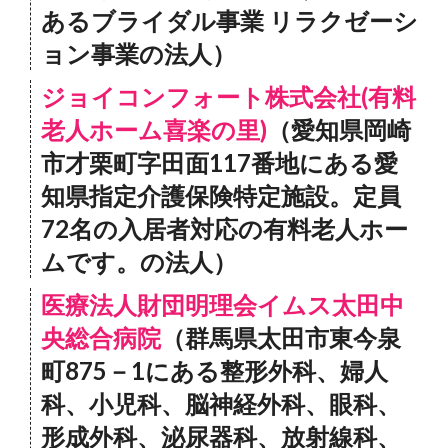
あるブライダル事業 リラクゼーシ
ョン事業の法人）
ジョイコンフォート株式会社(有料
老人ホーム喜楽の里)
（愛知県岡崎
市才栗町字田面117番地にある愛
知県指定介護保険特定施設。定員
72名の入居者対応の有料老人ホー
ムです。の法人）
医療法人財団明理会イムス太田中
央総合病院
（群馬県太田市東今泉
町875－1にある整形外科、婦人
科、小児科、脳神経外科、眼科、
形成外科、泌尿器科、放射線科、