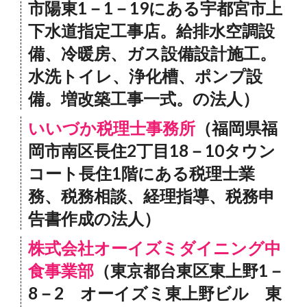
市陽東1－1－19にある宇都宮市上
下水道指定工事店。給排水空調設
備、冷暖房、ガス設備設計施工。
水洗トイレ、浄化槽、ポンプ設
備。増改築工事一式。の法人）
いいづか税理士事務所
（福岡県福
岡市南区長住2丁目18－10タウン
コート長住1階にある税理士業
務、税務相談、経理指導、税務申
告書作成の法人）
株式会社オーイズミダイニング中
食事業部
（東京都台東区東上野1－
8－2 オーイズミ東上野ビル 東