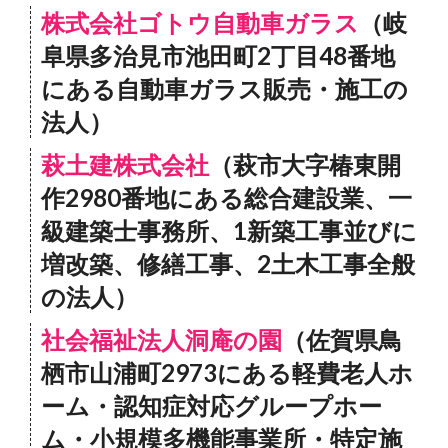
株式会社ゴトウ自動車ガラス
（岐
阜県多治見市池田町2丁目48番地
にある自動車ガラス販売・施工の
法人）
萩土建株式会社
（萩市大字椿東開
作2980番地にある総合建設業、一
級建築士事務所、1新築工事並びに
増改築、修繕工事、2土木工事全般
の法人）
社会福祉法人洞庵の園
（佐賀県鳥
栖市山浦町2973にある軽費老人ホ
ーム・認知症対応グループホー
ム・小規模多機能事業所・特定施