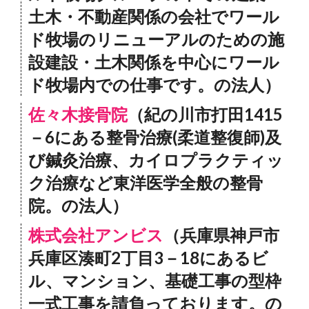
土木・不動産関係の会社でワール
ド牧場のリニューアルのための施
設建設・土木関係を中心にワール
ド牧場内での仕事です。の法人）
佐々木接骨院
（紀の川市打田1415
－6にある整骨治療(柔道整復師)及
び鍼灸治療、カイロプラクティッ
ク治療など東洋医学全般の整骨
院。の法人）
株式会社アンビス
（兵庫県神戸市
兵庫区湊町2丁目3－18にあるビ
ル、マンション、基礎工事の型枠
一式工事を請負っております。の