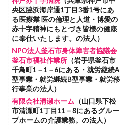
神戸赤十字病院
（兵庫県神戸市中
央区脇浜海岸通1丁目3番1号にあ
る医療業 医の倫理と人道・博愛の
赤十字精神にもとづき皆様の健康
に奉仕いたします。の法人）
NPO法人釜石市身体障害者協議会
釜石市福祉作業所
（岩手県釜石市
千鳥町1－1－6にある・就労継続A
型事業・就労継続B型事業・就労移
行事業の法人）
有限会社清瀬ホーム
（山口県下松
市清瀬町1丁目11－8にあるグルー
プホームの介護業務。の法人）