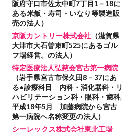
阪府守口市佐太中町7丁目1－18に
ある米飯・寿司・いなり等製造販
売の法人）
京阪カントリー株式会社
（滋賀県
大津市大石曽束町525にあるゴル
フ場経営。の法人）
特定医療法人弘慈会宮古第一病院
（岩手県宮古市保久田8－37にあ
る●診療科目 内科・消化器科・リ
ハビリテーション科・眼科・歯科,
平成18年5月 加藤病院から宮古
第一病院へ名称変更の法人）
シーレックス株式会社東北工場