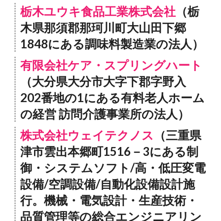
栃木ユウキ食品工業株式会社
（栃
木県那須郡那珂川町大山田下郷
1848にある調味料製造業の法人）
有限会社ケア・スプリングハート
（大分県大分市大字下郡字野入
202番地の1にある有料老人ホーム
の経営 訪問介護事業所の法人）
株式会社ウェイテクノス
（三重県
津市雲出本郷町1516－3にある制
御・システムソフト/高・低圧変電
設備/空調設備/自動化設備設計施
行。機械・電気設計・生産技術・
品質管理等の総合エンジニアリン