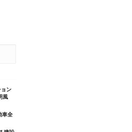
ション
明風
動車全