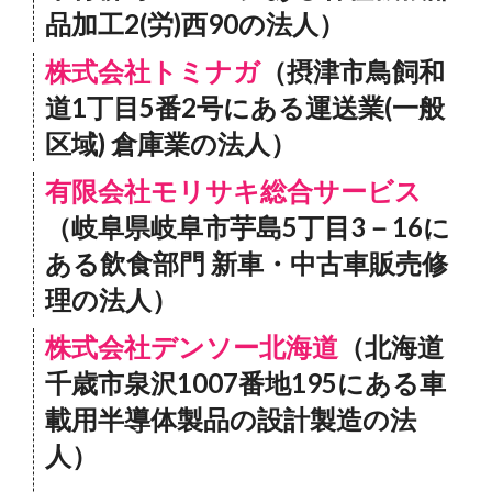
品加工2(労)西90の法人）
株式会社トミナガ
（摂津市鳥飼和
道1丁目5番2号にある運送業(一般
区域) 倉庫業の法人）
有限会社モリサキ総合サービス
（岐阜県岐阜市芋島5丁目3－16に
ある飲食部門 新車・中古車販売修
理の法人）
株式会社デンソー北海道
（北海道
千歳市泉沢1007番地195にある車
載用半導体製品の設計製造の法
人）