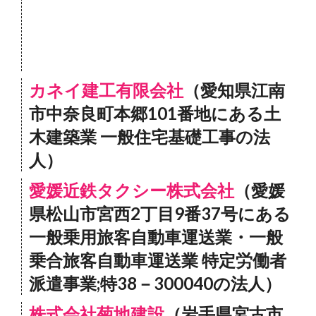
カネイ建工有限会社
（愛知県江南
市中奈良町本郷101番地にある土
木建築業 一般住宅基礎工事の法
人）
愛媛近鉄タクシー株式会社
（愛媛
県松山市宮西2丁目9番37号にある
一般乗用旅客自動車運送業・一般
乗合旅客自動車運送業 特定労働者
派遣事業;特38－300040の法人）
株式会社菊地建設
（岩手県宮古市