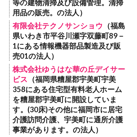
等の建物清掃及び設備管理。清掃
用品の販売。の法人）
有限会社テクノサンショウ
（福島
県いわき市平谷川瀬字双藤町89－
1にある情報機器部品製造及び販
売01の法人）
株式会社ゆうはな華の丘デイサー
ビス
（福岡県糟屋郡宇美町宇美
358にある住宅型有料老人ホーム
を糟屋郡宇美町に開設していま
す。(30床)その他に福岡市に居宅
介護訪問介護、宇美町に通所介護
事業があります。の法人）