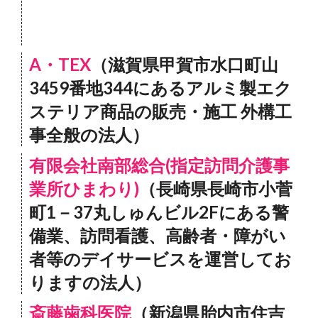
A・TEX
（滋賀県甲賀市水口町山
3459番地344にあるアルミ製エク
ステリア商品の販売・施工 外構工
事全般の法人）
有限会社南部総合(指定訪問介護事
業所ひまわり)
（長崎県長崎市小菅
町1－37丸しゅんビル2Fにある警
備業、訪問看護、高齢者・障がい
者等のデイサービスを運営してお
りますの法人）
斎藤歯科医院
（新潟県胎内市住吉