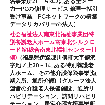
名事業所2F ARCJにある全メー
力一PCの修理サービス 修理一括引
受け事業 PCネットワークの構築
データリカバリーの法人）
社会福祉法人南東北福祉事業団特
別養護老人ホーム南東北シルクロ
ード館(総合南東北福祉センター川
俣)
（福島県伊達郡川俣町大字鶴沢
字池ノ上30－1にある特別養護老
人ホーム、その他介護保険事業(短
期入所、通所介護)【グループ法人
運営の介護老人保健施設、通所リ
ハビリテーション、訪問リハビリ
テーション、居宅介護支援事業所