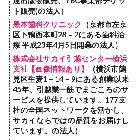
連出版物販売、YBC事業部チケッ
ト販売)の法人）
黒本歯科クリニック
（京都市左京
区下鴨西本町28－2にある歯科治
療 平成23年4月5日開業の法人）
株式会社サカイ引越センター横浜
支社【画像情報あり】
（横浜市鶴
見区生麦1－14－9にある創業以来
45年、引越業一筋でまごころのサ
ービスを提供しています。177支
社の全国ネットワークを活かし、
サカイならではの品質をお届けし
ています。の法人）