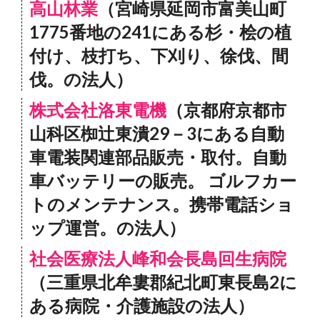
高山林業
（宮崎県延岡市富美山町
1775番地の241にある杉・桧の植
付け、枝打ち、下刈り、徐伐、間
伐。の法人）
株式会社洛東電機
（京都府京都市
山科区椥辻東潰29－3にある自動
車電装関連部品販売・取付。自動
車バッテリーの販売。 ゴルフカー
トのメンテナンス。携帯電話ショ
ップ運営。の法人）
社会医療法人峰和会長島回生病院
（三重県北牟婁郡紀北町東長島2に
ある病院・介護施設の法人）