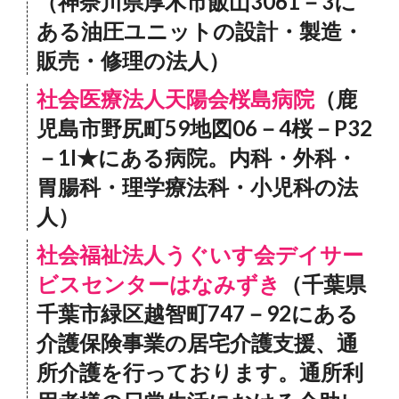
（神奈川県厚木市飯山3061－3に
ある油圧ユニットの設計・製造・
販売・修理の法人）
社会医療法人天陽会桜島病院
（鹿
児島市野尻町59地図06－4桜－P32
－1I★にある病院。内科・外科・
胃腸科・理学療法科・小児科の法
人）
社会福祉法人うぐいす会デイサー
ビスセンターはなみずき
（千葉県
千葉市緑区越智町747－92にある
介護保険事業の居宅介護支援、通
所介護を行っております。通所利