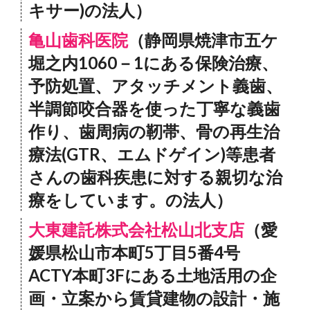
キサー)の法人）
亀山歯科医院
（静岡県焼津市五ケ
堀之内1060－1にある保険治療、
予防処置、アタッチメント義歯、
半調節咬合器を使った丁寧な義歯
作り、歯周病の靭帯、骨の再生治
療法(GTR、エムドゲイン)等患者
さんの歯科疾患に対する親切な治
療をしています。の法人）
大東建託株式会社松山北支店
（愛
媛県松山市本町5丁目5番4号
ACTY本町3Fにある土地活用の企
画・立案から賃貸建物の設計・施