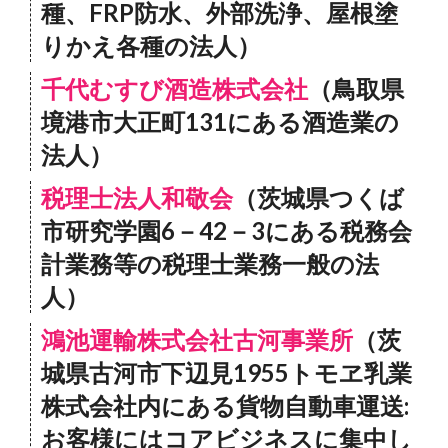
種、FRP防水、外部洗浄、屋根塗
りかえ各種の法人）
千代むすび酒造株式会社
（鳥取県
境港市大正町131にある酒造業の
法人）
税理士法人和敬会
（茨城県つくば
市研究学園6－42－3にある税務会
計業務等の税理士業務一般の法
人）
鴻池運輸株式会社古河事業所
（茨
城県古河市下辺見1955トモヱ乳業
株式会社内にある貨物自動車運送:
お客様にはコアビジネスに集中し