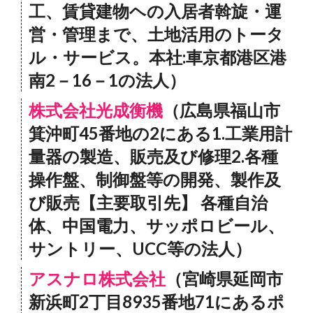
工、賃貸建物ヘの入居者斡旋・運
営・管理まで、土地活用のトータ
ル・サービス。本社:車京都港区港
南2－16－1の法人）
株式会社光成衡機
（広島県福山市
箕沖町45番地の2にある1.工業用計
量器の製造、販売及び修理2.各種
操作盤、制御盤等の開発、製作及
び販売【主要取引先】 各種自治
体、中国電力、サッポロビール、
サントリー、UCC等の法人）
アスナロ株式会社
（宮崎県延岡市
新浜町2丁目8935番地71にあるポ